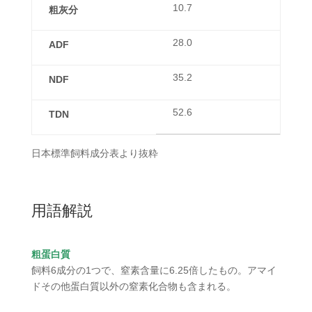
10.7
粗灰分
28.0
ADF
35.2
NDF
52.6
TDN
日本標準飼料成分表より抜粋
用語解説
粗蛋白質
飼料6成分の1つで、窒素含量に6.25倍したもの。アマイ
ドその他蛋白質以外の窒素化合物も含まれる。