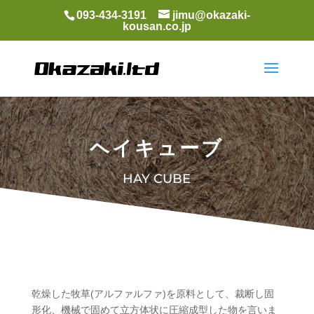
093-434-3191
jimu@okazaki-
kousan.co.jp
ヘイキューブ
HAY CUBE
乾燥した牧草(アルファルファ)を原料として、裁断し固
形化、機械で固めて立方体状に圧縮成型した物を言いま