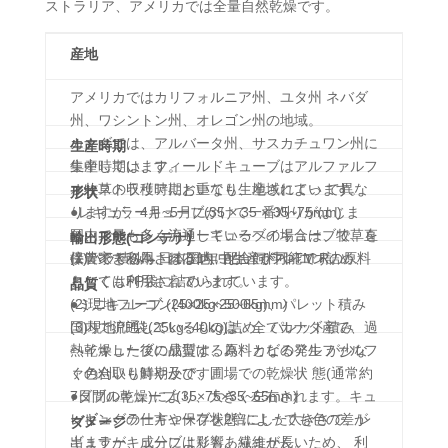
ストラリア、アメリカでは全量自然乾燥です。
産地
アメリカではカリフォルニア州、ユタ州 ネバダ
州、ワシントン州、オレゴン州の地域。
カナダでは、アルバータ州、サスカチュワン州に
生産時期
集中しています。
生産時期は、フィールドキューブはアルファルフ
オーストラリアにおいても生産されています。
ァ牧草の収穫時期と重なり、地域によっ て異な
形状
りますが、4月~5月にかけて一番刈りがはじま
●レギュラーキューブ(35 × 35 × 35~75mm)
り、ステーショナリーキューブの場合は、牧草を
国内で最も多く流通しているヘイキューブで、直
輸出形態(コンテナ)
保管できる為、ほぼ1年中生産が可能です。
接農家で利用される他、配合飼料やTM Rの原料
(1)バラ積み→日本国内においてフレコン詰め、
としても利用されています。
もしくはPP袋に詰められています。
品質
●ミニキューブ (25×25×25~65mm)
(2)現地フレコン(400kg~500kg)、パレット積み
国内で流通しているものは、全てカナダ産で、過
(3)現地PP袋(25kg~40kg)詰め、パレット積み
熱乾燥した後に成型する為、カビの発生 が少な
ヘイキューブの品質は、原料となるアルファルフ
く色合いも鮮やかです。
ァの刈取り時期及び、圃場での乾燥状 態(通常約
●ダブルキューブ(35×75×35~65mm)
7日間の乾燥)により、大きく左右されます。キュ
レギューラーキューブを2倍にした大きさで、レ
ービングの仕方や保存状態 によっても色の差が
ダメージ
ギュラーキューブよりも、繊維が長いため、 利
出ますが、成分には影響ありません。