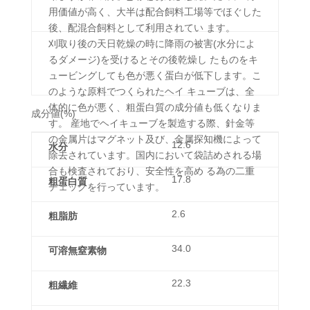
用価値が高く、大半は配合飼料工場等でほぐした
後、配混合飼料として利用されてい ます。
刈取り後の天日乾燥の時に降雨の被害(水分によ
るダメージ)を受けるとその後乾燥し たものをキ
ュービングしても色が悪く蛋白が低下します。こ
のような原料でつくられたヘイ キューブは、全
体的に色が悪く、粗蛋白質の成分値も低くなりま
成分値(%)
す。 産地でヘイキューブを製造する際、針金等
の金属片はマグネット及び、金属探知機によって
12.6
水分
除去されています。国内において袋詰めされる場
合も検査されており、安全性を高め る為の二重
17.8
粗蛋白質
チェックを行っています。
2.6
粗脂肪
34.0
可溶無窒素物
22.3
粗繊維