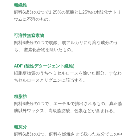
粗繊維
飼料6成分の1つで1.25%の硫酸と1.25%の水酸化ナトリ
ウムに不溶のもの。
可溶性無窒素物
飼料6成分の1つで弱酸、弱アルカリに可溶な成分のう
ち、 窒素化合物を除いたもの。
ADF (酸性デタージェント繊維)
細胞壁物質のうちヘミセルロースを除いた部分。すなわ
ちセルロースとリグニンに該当する。
粗脂肪
飼料6成分の1つで、エーテルで抽出されるもの。真正脂
肪以外ワックス、高級脂肪酸、色素などが含まれる。
粗灰分
飼料6成分の1つ。飼料を燃焼させて残った灰分でこの中