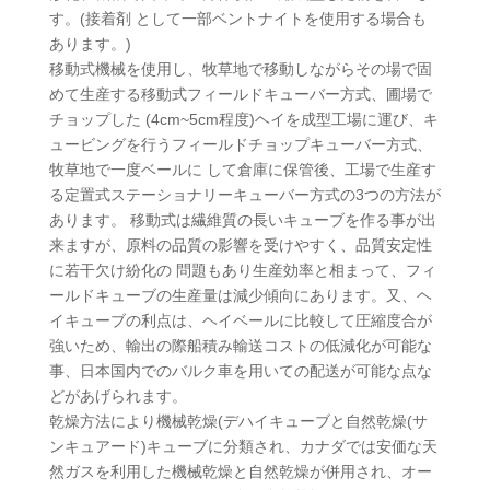
す。(接着剤 として一部ベントナイトを使用する場合も
あります。)
移動式機械を使用し、牧草地で移動しながらその場で固
めて生産する移動式フィールドキューバー方式、圃場で
チョップした (4cm~5cm程度)ヘイを成型工場に運び、キ
ュービングを行うフィールドチョップキューバー方式、
牧草地で一度ベールに して倉庫に保管後、工場で生産す
る定置式ステーショナリーキューバー方式の3つの方法が
あります。 移動式は繊維質の長いキューブを作る事が出
来ますが、原料の品質の影響を受けやすく、品質安定性
に若干欠け紛化の 問題もあり生産効率と相まって、フィ
ールドキューブの生産量は減少傾向にあります。又、ヘ
イキューブの利点は、ヘイベールに比較して圧縮度合が
強いため、輸出の際船積み輸送コストの低減化が可能な
事、日本国内でのバルク車を用いての配送が可能な点な
どがあげられます。
乾燥方法により機械乾燥(デハイキューブと自然乾燥(サ
ンキュアード)キューブに分類され、カナダでは安価な天
然ガスを利用した機械乾燥と自然乾燥が併用され、オー