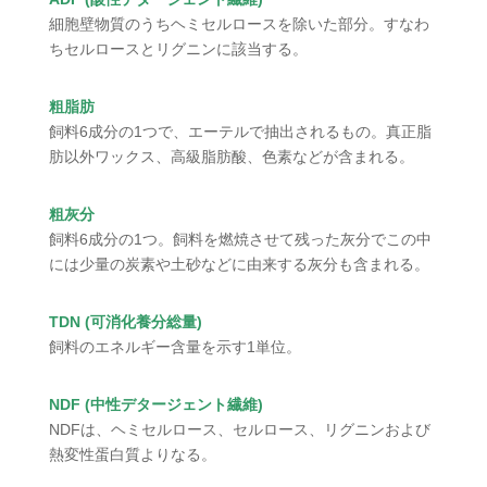
細胞壁物質のうちヘミセルロースを除いた部分。すなわ
ちセルロースとリグニンに該当する。
粗脂肪
飼料6成分の1つで、エーテルで抽出されるもの。真正脂
肪以外ワックス、高級脂肪酸、色素などが含まれる。
粗灰分
飼料6成分の1つ。飼料を燃焼させて残った灰分でこの中
には少量の炭素や土砂などに由来する灰分も含まれる。
TDN (可消化養分総量)
飼料のエネルギー含量を示す1単位。
NDF (中性デタージェント繊維)
NDFは、ヘミセルロース、セルロース、リグニンおよび
熱変性蛋白質よりなる。