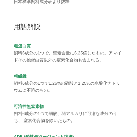
日本標準飼料成分表より抜粋
用語解説
粗蛋白質
飼料6成分の1つで、窒素含量に6.25倍したもの。アマイ
ドその他蛋白質以外の窒素化合物も含まれる。
粗繊維
飼料6成分の1つで1.25%の硫酸と1.25%の水酸化ナトリ
ウムに不溶のもの。
可溶性無窒素物
飼料6成分の1つで弱酸、弱アルカリに可溶な成分のう
ち、 窒素化合物を除いたもの。
ADF (酸性デタージェント繊維)