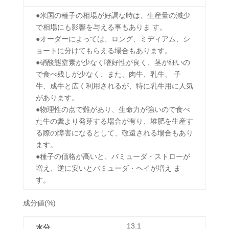
●米国の種子の相場が好調な時は、生産量の減少
で相場にも影響を与える事もありま す。
●オーダーによっては、ロング、ミディアム、シ
ョートに分けてもらえる場合もあります。
●硝酸態窒素が少なく嗜好性が良く、茎が細いの
で食べ残しが少なく、また、肉牛、乳牛、 子
牛、成牛と広く利用されるが、特に乳牛用に人気
があります。
●物理性の点で難があり、生命力が強いので食べ
た牛の糞より発芽する場合が有り、堆肥を生産す
る際の障害になるとして、敬遠される場合もあり
ます。
●種子の価格が高いと、バミューダ・ストローが
増え、逆に安いとバミューダ・ヘイが増え ま
す。
成分値(%)
13.1
水分