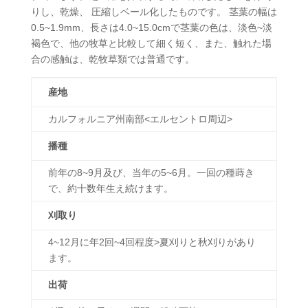
りし、乾燥、 圧縮しベール化したものです。 茎葉の幅は
0.5~1.9mm、長さは4.0~15.0cmで茎葉の色は、淡色~淡
褐色で、他の牧草と比較して細く短く、また、触れた場
合の感触は、乾牧草類では普通です。
産地
カルフォルニア州南部<エルセントロ周辺>
播種
前年の8~9月及び、当年の5~6月。一回の種蒔き
で、約十数年生え続けます。
刈取り
4~12月に年2回~4回程度>夏刈りと秋刈りがあり
ます。
出荷