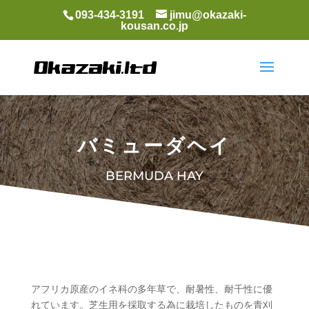
093-434-3191
jimu@okazaki-
kousan.co.jp
バミューダヘイ
BERMUDA HAY
アフリカ原産のイネ科の多年草で、耐暑性、耐千性に優
れています。芝生用を採取する為に栽培したものを青刈