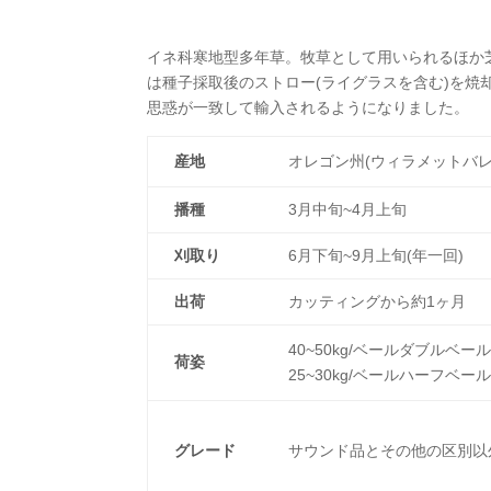
イネ科寒地型多年草。牧草として用いられるほか
は種子採取後のストロー(ライグラスを含む)を
思惑が一致して輸入されるようになりました。
産地
オレゴン州(ウィラメットバレ
播種
3月中旬~4月上旬
刈取り
6月下旬~9月上旬(年一回)
出荷
カッティングから約1ヶ月
40~50kg/ベールダブルベー
荷姿
25~30kg/ベールハーフベー
グレード
サウンド品とその他の区別以