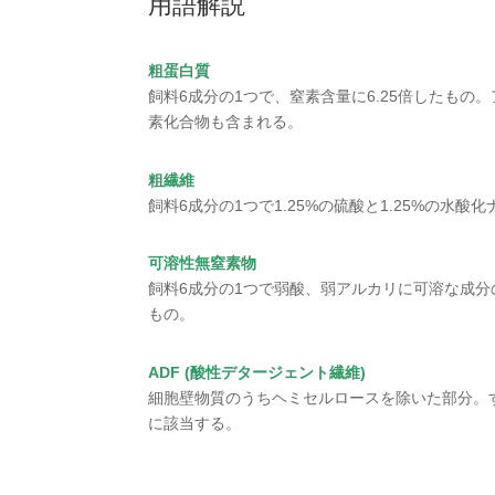
用語解説
粗蛋白質
飼料6成分の1つで、窒素含量に6.25倍したもの
素化合物も含まれる。
粗繊維
飼料6成分の1つで1.25%の硫酸と1.25%の水
可溶性無窒素物
飼料6成分の1つで弱酸、弱アルカリに可溶な成分
もの。
ADF (酸性デタージェント繊維)
細胞壁物質のうちヘミセルロースを除いた部分。
に該当する。