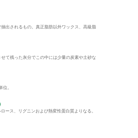
で抽出されるもの。真正脂肪以外ワックス、高級脂
させて残った灰分でこの中には少量の炭素や土砂な
。
単位。
)
ルロース、リグニンおよび熱変性蛋白質よりなる。