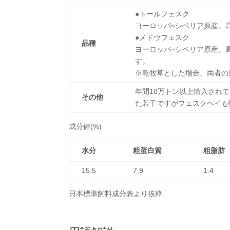
●トールフェスク
ヨーロッパ~シベリア原産。高
●メドウフェスク
品種
ヨーロッパ~シベリア原産。高
す。
※乾牧草とした場合、両者の
年間10万トン以上輸入され
その他
た若干ですがフェスクヘイも
成分値(%)
水分
粗蛋白質
粗脂肪
15.5
7.9
1.4
日本標準飼料成分表より抜粋