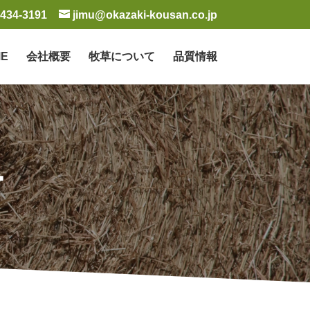
-434-3191
jimu@okazaki-kousan.co.jp
E
会社概要
牧草について
品質情報
ー