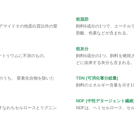
粗脂肪
。アマイドその他蛋白質以外の窒
飼料6成分の1つで、エーテル
肪酸、色素などが含まれる。
粗灰分
酸化ナトリウムに不溶のもの。
飼料6成分の1つ。飼料を燃焼
どに由来する灰分も含まれる
のうち、 窒素化合物を除いた
TDN (可消化養分総量)
飼料のエネルギー含量を示す1
NDF (中性デタージェント繊維
すなわちセルロースとリグニン
NDFは、ヘミセルロース、セ