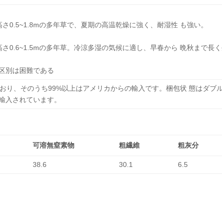
さ0.5~1.8mの多年草で、夏期の高温乾燥に強く、耐湿性 も強い。
さ0.6~1.5mの多年草。冷涼多湿の気候に適し、早春から 晩秋まで
区別は困難である
ており、そのうち99%以上はアメリカからの輸入です。梱包状 態はダ
輸入されています。
可溶無窒素物
粗繊維
粗灰分
38.6
30.1
6.5